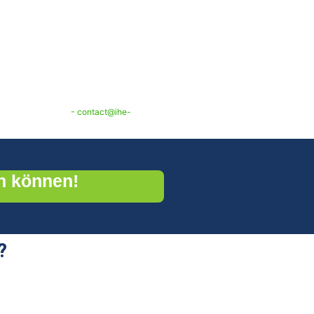
panneaux
aguenau (67)
erwaltung der Geschäftsbeziehung. Sie
en widersprechen und haben das Recht,
el: 03 69 53 44 44
- contact@ihe-
n können!
?