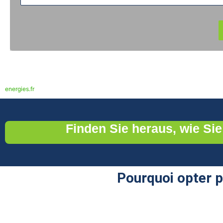
Die Informationen aus diesem Formular werden nach Einholung Ihrer Zustimmun
haben das Recht auf Zugang, Berichtigung, Übertragbarkeit, Löschung der Dat
Ihre Zustimmung jederzeit zu widerrufen, indem Sie sich an folgende Adress
energies.fr
.
Finden Sie heraus, wie S
Pourquoi opter 