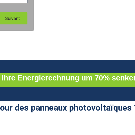
Installateur 
Suivant
photovoltaïques H
g verarbeitet und sind bestimmt für : IHE Energies. Für den folgenden Zweck: V
en oder Einschränkung der Verarbeitung. Sie können der Verarbeitung Ihrer Dat
e wenden: IHE Energies - 10 rue de la Cenpa 67590 Schweighouse-sur-Moder - T
ie Ihre Energierechnung um 70% senke
pour des panneaux photovoltaïques 