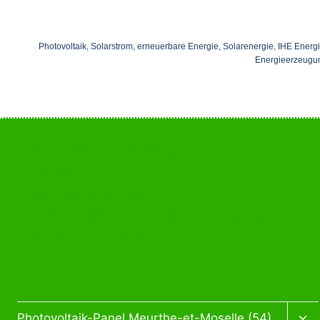
Photovoltaik, Solarstrom, erneuerbare Energie, Solarenergie, IHE Energi
Energieerzeugung
Agentur Verdun - Meuse 55
Startseite
Kontaktieren Sie mich
Unsere Dienste & Leistungen - IHE ENERGIES
Verfolgen Sie unsere Nachrichten
Photovoltaik-Panel Elsass
Photovoltaik-Panel Meurthe-et-Moselle (54)