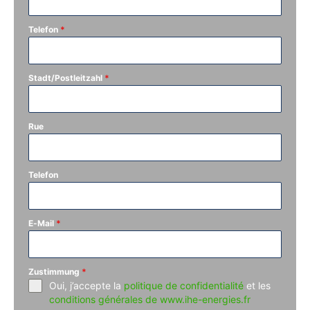
Telefon
*
Stadt/Postleitzahl
*
Rue
Telefon
E-Mail
*
Zustimmung
*
Oui, j’accepte la
politique de confidentialité
et les
conditions générales de www.ihe-energies.fr