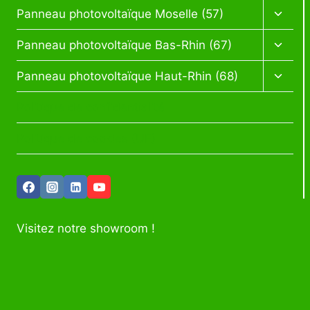
Ouvrir
Panneau photovoltaïque Moselle (57)
le
menu
Ouvrir
Panneau photovoltaïque Bas-Rhin (67)
enfan
le
menu
Ouvrir
Panneau photovoltaïque Haut-Rhin (68)
enfan
le
menu
Politique de confidentialité
enfan
Politique de cookies (UE)
Visitez notre showroom !