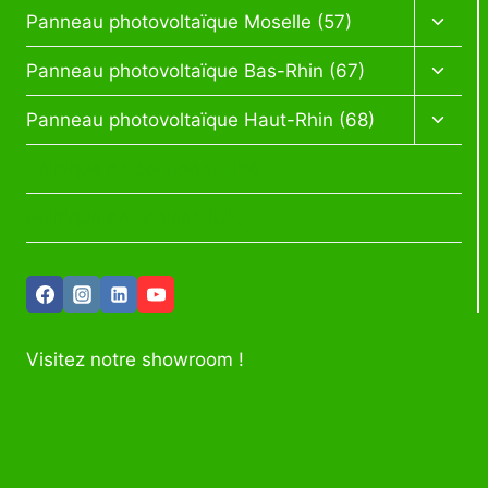
Ouvrir
Panneau photovoltaïque Moselle (57)
le
menu
Ouvrir
Panneau photovoltaïque Bas-Rhin (67)
enfan
le
menu
Ouvrir
Panneau photovoltaïque Haut-Rhin (68)
enfan
le
menu
Politique de confidentialité
enfan
Politique de cookies (UE)
Visitez notre showroom !