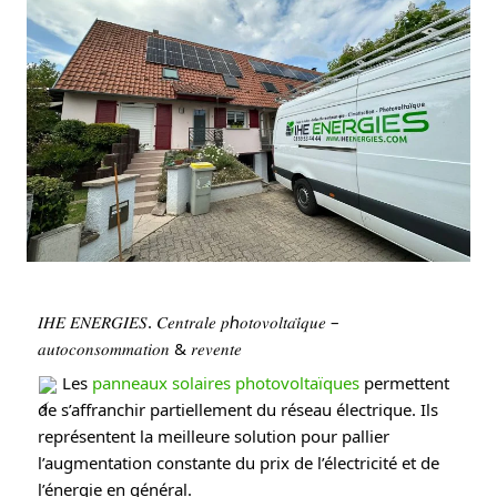
𝐼𝐻𝐸 𝐸𝑁𝐸𝑅𝐺𝐼𝐸𝑆. 𝐶𝑒𝑛𝑡𝑟𝑎𝑙𝑒 𝑝ℎ𝑜𝑡𝑜𝑣𝑜𝑙𝑡𝑎𝑖̈𝑞𝑢𝑒 –
𝑎𝑢𝑡𝑜𝑐𝑜𝑛𝑠𝑜𝑚𝑚𝑎𝑡𝑖𝑜𝑛 & 𝑟𝑒𝑣𝑒𝑛𝑡𝑒
Les
panneaux solaires photovoltaïques
permettent
de s’affranchir partiellement du réseau électrique. Ils
représentent la meilleure solution pour pallier
l’augmentation constante du prix de l’électricité et de
l’énergie en général.