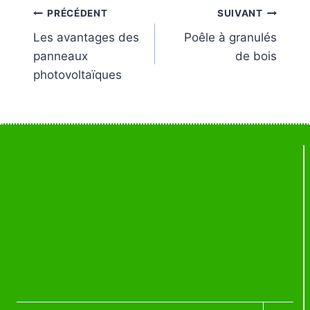
PRÉCÉDENT
SUIVANT
Les avantages des
Poêle à granulés
panneaux
de bois
photovoltaïques
Agence Verdun – Meuse 55
Accueil
Contactez-moi
Nos services & prestations – IHE ENERGIES
Suivez nos actualités
Panneau photovoltaïque Alsace