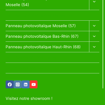
le
Moselle (54)
menu
enfan
Panneau photovoltaïque Meuse (55)
Ouvrir
Panneau photovoltaïque Moselle (57)
le
menu
Ouvrir
Panneau photovoltaïque Bas-Rhin (67)
enfan
le
menu
Ouvrir
Panneau photovoltaïque Haut-Rhin (68)
enfan
le
menu
Politique de confidentialité
enfan
Politique de cookies (UE)
Visitez notre showroom !