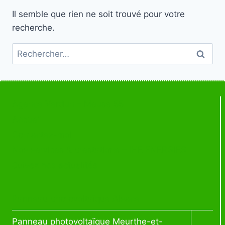
Il semble que rien ne soit trouvé pour votre
recherche.
Rechercher :
Agence Verdun – Meuse 55
Accueil
Contactez-moi
Nos services & prestations – IHE ENERGIES
Suivez nos actualités
Panneau photovoltaïque Alsace
Ouvrir
Panneau photovoltaïque Meurthe-et-