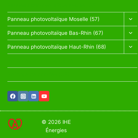
enf
Panneau photovoltaïque Meuse (55)
Ouv
Panneau photovoltaïque Moselle (57)
le
me
Ouv
Panneau photovoltaïque Bas-Rhin (67)
enf
le
me
Ouv
Panneau photovoltaïque Haut-Rhin (68)
enf
le
me
Politique de confidentialité
enf
Politique de cookies (UE)
© 2026 IHE
Énergies