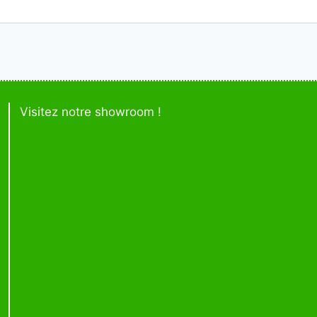
Visitez notre showroom !
rir/fermer
nu