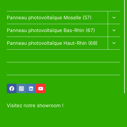
enfan
Panneau photovoltaïque Meuse (55)
Ouvrir
Panneau photovoltaïque Moselle (57)
le
menu
Ouvrir
Panneau photovoltaïque Bas-Rhin (67)
enfan
le
menu
Ouvrir
Panneau photovoltaïque Haut-Rhin (68)
enfan
le
menu
Politique de confidentialité
enfan
Politique de cookies (UE)
Visitez notre showroom !