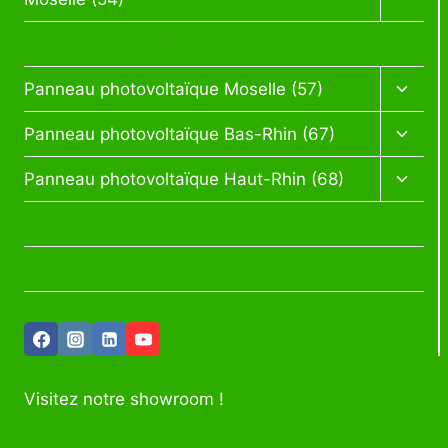
menu
enfan
Panneau photovoltaïque Meuse (55)
Ouvrir
Panneau photovoltaïque Moselle (57)
le
menu
Ouvrir
Panneau photovoltaïque Bas-Rhin (67)
enfan
le
menu
Ouvrir
Panneau photovoltaïque Haut-Rhin (68)
enfan
le
menu
Politique de confidentialité
enfan
Politique de cookies (UE)
Visitez notre showroom !