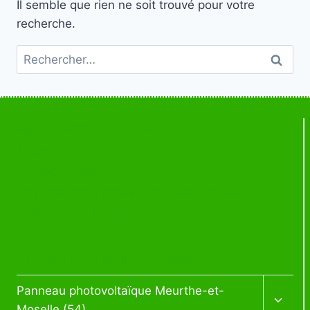
Il semble que rien ne soit trouvé pour votre
recherche.
Rechercher :
Agence Verdun – Meuse 55
Accueil
Contactez-moi
Nos services & prestations – IHE ENERGIES
Suivez nos actualités
Panneau photovoltaïque Alsace
Ouvrir
Panneau photovoltaïque Meurthe-et-
le
Moselle (54)