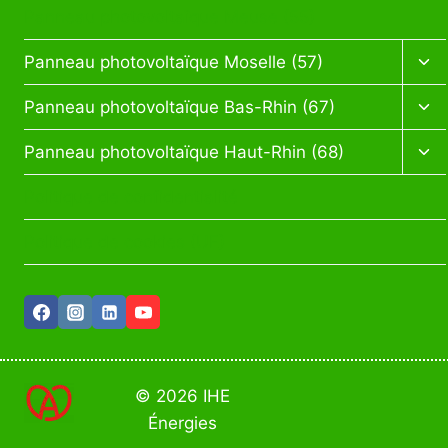
enf
Panneau photovoltaïque Meuse (55)
Ouv
Panneau photovoltaïque Moselle (57)
le
me
Ouv
Panneau photovoltaïque Bas-Rhin (67)
enf
le
me
Ouv
Panneau photovoltaïque Haut-Rhin (68)
enf
le
me
Politique de confidentialité
enf
Politique de cookies (UE)
© 2026 IHE
Énergies