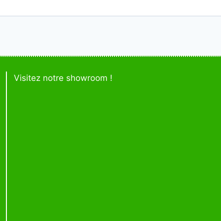
Visitez notre showroom !
rir/fermer
nu