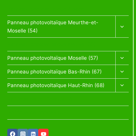
Panneau photovoltaïque Alsace
Ouvrir
Panneau photovoltaïque Meurthe-et-
le
Moselle (54)
menu
enfan
Panneau photovoltaïque Meuse (55)
Ouvrir
Panneau photovoltaïque Moselle (57)
le
menu
Ouvrir
Panneau photovoltaïque Bas-Rhin (67)
enfan
le
menu
Ouvrir
Panneau photovoltaïque Haut-Rhin (68)
enfan
le
menu
Politique de confidentialité
enfan
Politique de cookies (UE)