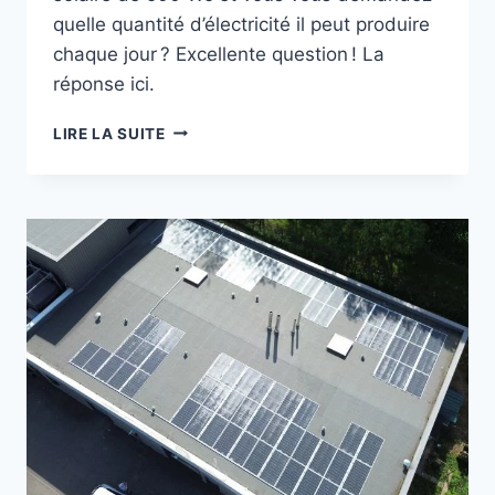
quelle quantité d’électricité il peut produire
chaque jour ? Excellente question ! La
réponse ici.
COMBIEN
LIRE LA SUITE
PRODUIT
UN
PANNEAU
PHOTOVOLTAÏQUE
DE
500 WC
PAR
JOUR ?