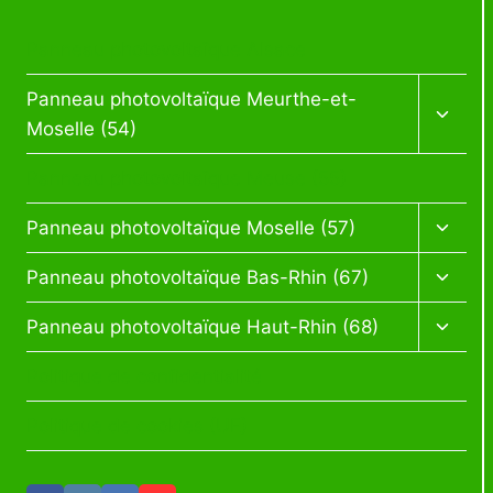
Panneau photovoltaïque Alsace
Ouvrir
Panneau photovoltaïque Meurthe-et-
le
Moselle (54)
menu
enfan
Panneau photovoltaïque Meuse (55)
Ouvrir
Panneau photovoltaïque Moselle (57)
le
menu
Ouvrir
Panneau photovoltaïque Bas-Rhin (67)
enfan
le
menu
Ouvrir
Panneau photovoltaïque Haut-Rhin (68)
enfan
le
menu
Politique de confidentialité
enfan
Politique de cookies (UE)