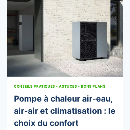
DE
CHAUFFAGE
VOUS
COÛTAIT
PLUS
QUE
VOUS
NE
LE
PENSEZ
?
CONSEILS PRATIQUES - ASTUCES - BONS PLANS
Pompe à chaleur air-eau,
air-air et climatisation : le
choix du confort