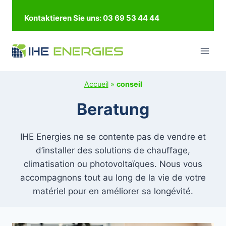
Zum
Kontaktieren Sie uns: 03 69 53 44 44
Inhalt
springen
Accueil
»
conseil
Beratung
IHE Energies ne se contente pas de vendre et
d’installer des solutions de chauffage,
climatisation ou photovoltaïques. Nous vous
accompagnons tout au long de la vie de votre
matériel pour en améliorer sa longévité.