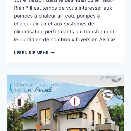
votre maison dans le Bas-Rhin ou le Haut-
Rhin ? Il est temps de vous intéresser aux
pompes à chaleur air-eau, pompes à
chaleur air-air et aux systèmes de
climatisation performants qui transforment
le quotidien de nombreux foyers en Alsace.
LUFT-
LESEN SIE MEHR
WASSER-,
LUFT-
LUFT-
WÄRMEPUMPEN
UND
KLIMAANLAGEN:
DIE
WAHL
FÜR
WIRTSCHAFTLICHEN
KOMFORT
IM