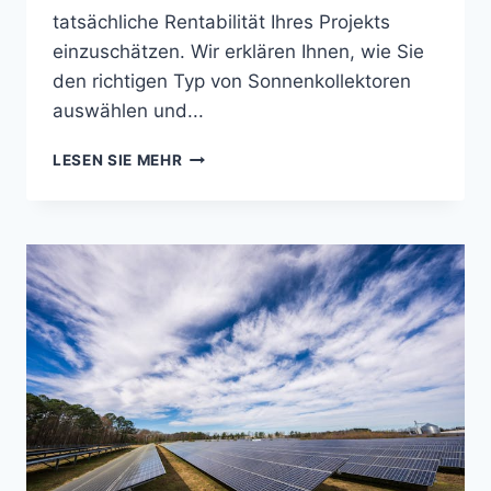
tatsächliche Rentabilität Ihres Projekts
einzuschätzen. Wir erklären Ihnen, wie Sie
den richtigen Typ von Sonnenkollektoren
auswählen und...
KOSTEN
LESEN SIE MEHR
FÜR
DIE
INSTALLATION
VON
SONNENKOLLEKTOREN:
DER
UMFASSENDE
LEITFADEN
2025