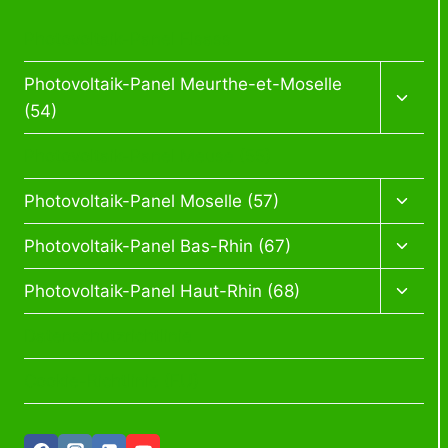
Photovoltaik-Panel Elsass
Kinde
Photovoltaik-Panel Meurthe-et-Moselle
öffnen
(54)
Photovoltaik-Panel Meuse (55)
Kinde
Photovoltaik-Panel Moselle (57)
öffnen
Kinde
Photovoltaik-Panel Bas-Rhin (67)
öffnen
Kinde
Photovoltaik-Panel Haut-Rhin (68)
öffnen
Datenschutzrichtlinie
Cookie-Richtlinie (EU)