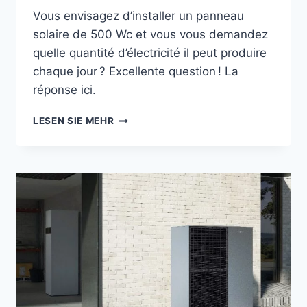
Vous envisagez d’installer un panneau
solaire de 500 Wc et vous vous demandez
quelle quantité d’électricité il peut produire
chaque jour ? Excellente question ! La
réponse ici.
COMBIEN
LESEN SIE MEHR
PRODUIT
UN
PANNEAU
PHOTOVOLTAÏQUE
DE
500 WC
PAR
JOUR ?