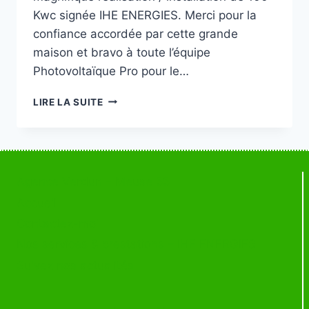
Kwc signée IHE ENERGIES. Merci pour la
confiance accordée par cette grande
maison et bravo à toute l’équipe
Photovoltaïque Pro pour le…
INSTALLATION
LIRE LA SUITE
DE
PANNEAUX
PHOTOVOLTAÏQUES
Agence Verdun – Meuse 55
Accueil
Contactez-moi
Nos services & prestations – IHE ENERGIES
Suivez nos actualités