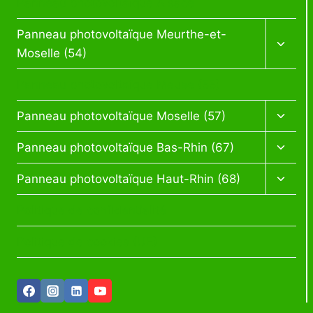
Panneau photovoltaïque Alsace
Ouvrir
Panneau photovoltaïque Meurthe-et-
le
Moselle (54)
menu
enfan
Panneau photovoltaïque Meuse (55)
Ouvrir
Panneau photovoltaïque Moselle (57)
le
menu
Ouvrir
Panneau photovoltaïque Bas-Rhin (67)
enfan
le
menu
Ouvrir
Panneau photovoltaïque Haut-Rhin (68)
enfan
le
menu
Politique de confidentialité
enfan
Politique de cookies (UE)