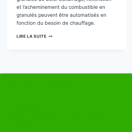
et l’acheminement du combustible en
granulés peuvent être automatisés en
fonction du besoin de chauffage.
POÊLE
LIRE LA SUITE
À
GRANULÉS
DE
BOIS
Agence Verdun – Meuse 55
Accueil
Contactez-moi
Nos services & prestations – IHE ENERGIES
Suivez nos actualités