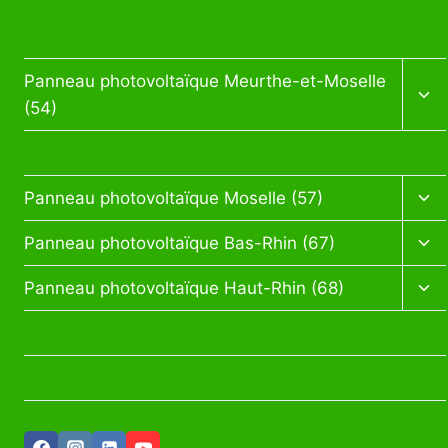
Panneau photovoltaïque Alsace
Ouv
Panneau photovoltaïque Meurthe-et-Moselle
le
(54)
me
enf
Panneau photovoltaïque Meuse (55)
Ouv
Panneau photovoltaïque Moselle (57)
le
me
Ouv
Panneau photovoltaïque Bas-Rhin (67)
enf
le
me
Ouv
Panneau photovoltaïque Haut-Rhin (68)
enf
le
me
Politique de confidentialité
enf
Politique de cookies (UE)