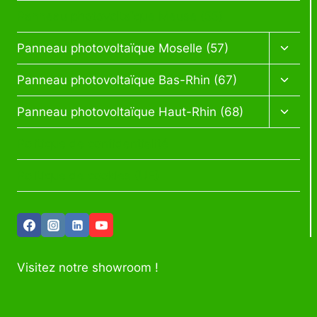
enfan
Panneau photovoltaïque Meuse (55)
Ouvrir
Panneau photovoltaïque Moselle (57)
le
menu
Ouvrir
Panneau photovoltaïque Bas-Rhin (67)
enfan
le
menu
Ouvrir
Panneau photovoltaïque Haut-Rhin (68)
enfan
le
menu
Politique de confidentialité
enfan
Politique de cookies (UE)
Visitez notre showroom !