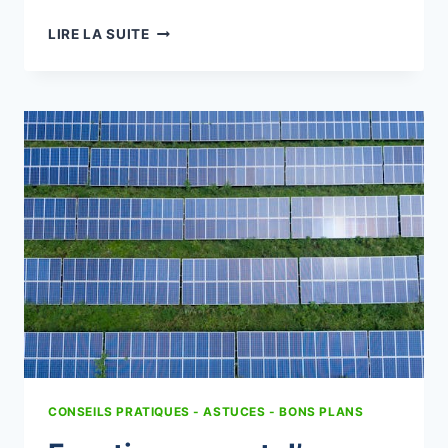
COMBIEN
LIRE LA SUITE
DE
PANNEAUX
PHOTOVOLTAÏQUES
POUR
PRODUIRE
5000
KWH
PAR
AN
?
CONSEILS PRATIQUES - ASTUCES - BONS PLANS