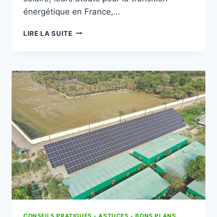
énergétique en France,…
FERME
LIRE LA SUITE
SOLAIRE
:
GUIDE
COMPLET
POUR
VOTRE
PROJET
PHOTOVOLTAÏQUE
CONSEILS PRATIQUES - ASTUCES - BONS PLANS