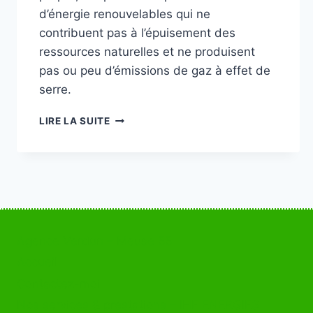
d’énergie renouvelables qui ne
contribuent pas à l’épuisement des
ressources naturelles et ne produisent
pas ou peu d’émissions de gaz à effet de
serre.
QU’EST
LIRE LA SUITE
CE
QUE
L’ÉLECTRICITÉ
VERTE
?
Agence Verdun – Meuse 55
Accueil
Contactez-moi
Nos services & prestations – IHE ENERGIES