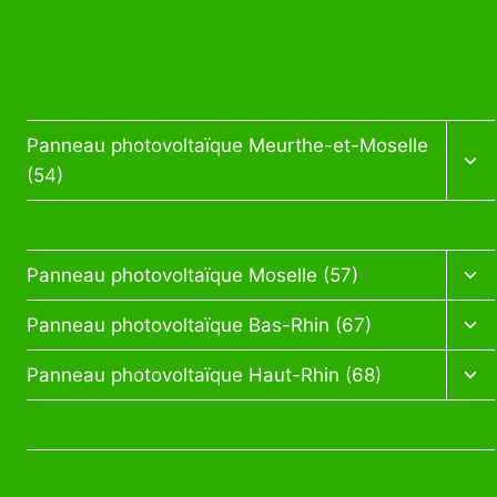
Suivez nos actualités
Panneau photovoltaïque Alsace
Ouv
Panneau photovoltaïque Meurthe-et-Moselle
le
(54)
me
enf
Panneau photovoltaïque Meuse (55)
Ouv
Panneau photovoltaïque Moselle (57)
le
me
Ouv
Panneau photovoltaïque Bas-Rhin (67)
enf
le
me
Ouv
Panneau photovoltaïque Haut-Rhin (68)
enf
le
me
Politique de confidentialité
enf
Politique de cookies (UE)